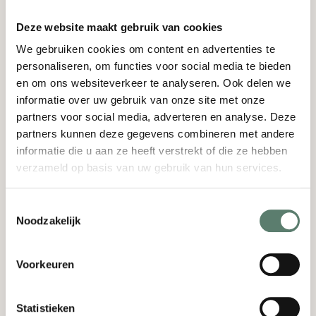
Deze website maakt gebruik van cookies
We gebruiken cookies om content en advertenties te
Een rijke historie
personaliseren, om functies voor social media te bieden
en om ons websiteverkeer te analyseren. Ook delen we
informatie over uw gebruik van onze site met onze
Kasteel Bijstervelt is een prachtig kasteel dat
partners voor social media, adverteren en analyse. Deze
verscholen ligt in Oirschot en kent een rijke
partners kunnen deze gegevens combineren met andere
historie. De geschiedenis van het landgoed gaat
informatie die u aan ze heeft verstrekt of die ze hebben
terug tot de 14e eeuw. Op dat moment stond er
verzameld op basis van uw gebruik van hun services.
op de plaats van het huidige landgoed
vermoedelijk een slot. Na meerdere malen van
Toestemmingsselectie
eigenaar gewisseld te zijn, onderging het
Noodzakelijk
landgoed in het najaar van 2018 een grondige
metamorfose. De monumentale panden en het
park werden in ere hersteld. In het najaar van
Voorkeuren
Ontdek Kasteel Bijstervelt als
2022 openden compagnons Klaas van Leengoed
trouwlocatie!
Zijn jij en je partner op zoek naar een unieke trouwlocatie in de
en Niek van Lieverloo opnieuw de kasteeldeuren
buurt van Eindhoven en Oirschot? Laat je inspireren op 28
Statistieken
onder de naam Kasteel Bijstervelt.