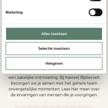
september 2026!
Meld je aan voor de inspiratieavond!
Marketing
Meer informatie
Rondleiding+Arrangement
Alles toestaan
Selectie toestaan
Beoordelingen
Weigeren
Een prachtig feest, een romantische bruiloft of
een zakelijke ontmoeting. Bij Kasteel Bijstervelt
bezorgen we je samen met het gehele team
onvergetelijke momenten. Lees hier meer over
de ervaringen van mensen die je voorgingen.