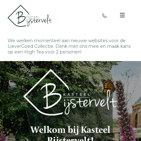
We werken momenteel aan nieuwe websites voor de
LieverGoed Collectie. Denk met ons mee en
maak kans
op een High Tea voor 2 personen
!
Welkom bij Kasteel
Bijstervelt!