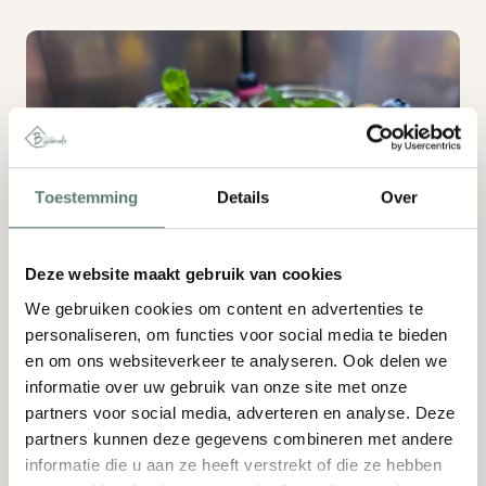
Toestemming
Details
Over
Deze website maakt gebruik van cookies
We gebruiken cookies om content en advertenties te
personaliseren, om functies voor social media te bieden
en om ons websiteverkeer te analyseren. Ook delen we
Ronde 1;
Amuse + soep
informatie over uw gebruik van onze site met onze
partners voor social media, adverteren en analyse. Deze
Wasabiroomkaas – wakamé – parels van
partners kunnen deze gegevens combineren met andere
kalamansi – crumble van wasabi/sesam
informatie die u aan ze heeft verstrekt of die ze hebben
Crème van geitenkaas – balsamico – walnoot