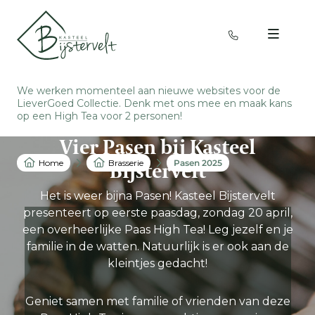
We werken momenteel aan nieuwe websites voor de
LieverGoed Collectie. Denk met ons mee en
maak kans
op een High Tea voor 2 personen
!
Vier Pasen bij Kasteel
Home
Brasserie
Pasen 2025
Bijstervelt
Het is weer bijna Pasen! Kasteel Bijstervelt
presenteert op eerste paasdag, zondag 20 april,
een overheerlijke Paas High Tea! Leg jezelf en je
familie in de watten. Natuurlijk is er ook aan de
kleintjes gedacht!
Geniet samen met familie of vrienden van deze