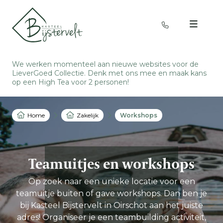
We werken momenteel aan nieuwe websites voor de
LieverGoed Collectie. Denk met ons mee en
maak kans
op een High Tea voor 2 personen
!
Home
Zakelijk
Workshops
Teamuitjes en workshops
Op zoek naar een unieke locatie voor een
teamuitje buiten of gave workshops. Dan ben je
bij Kasteel Bijstervelt in Oirschot aan het juiste
adres! Organiseer je een teambuilding activiteit,