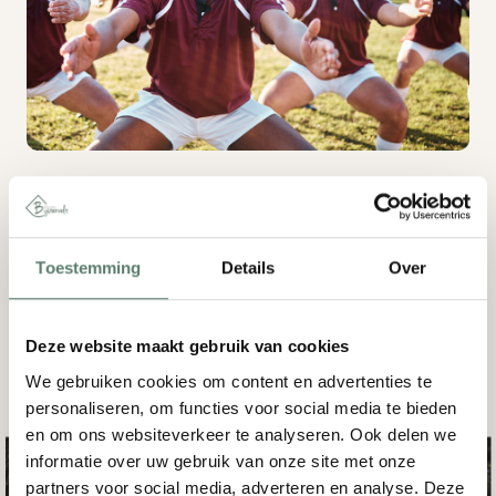
Haka workshop
Toestemming
Details
Over
Bij Kasteel Bijstervelt hebben we ook de Haka
workshop speciaal voor de zakelijke markt. De
rituele strijddans Haka haalt het fanatieke in je
Deze website maakt gebruik van cookies
collega’s naar boven. Laat je inspireren door deze
We gebruiken cookies om content en advertenties te
originele workshop en laat, samen met je
personaliseren, om functies voor social media te bieden
collega’s, je strijdkreet horen!
en om ons websiteverkeer te analyseren. Ook delen we
informatie over uw gebruik van onze site met onze
partners voor social media, adverteren en analyse. Deze