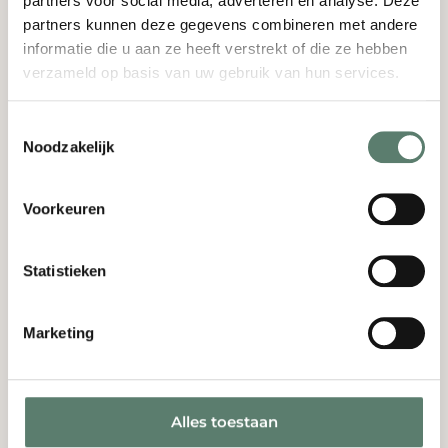
partners voor social media, adverteren en analyse. Deze
partners kunnen deze gegevens combineren met andere
informatie die u aan ze heeft verstrekt of die ze hebben
verzameld op basis van uw gebruik van hun services.
Toestemmingsselectie
Noodzakelijk
Voorkeuren
Ontdek Kasteel Bijstervelt als
trouwlocatie!
Zijn jij en je partner op zoek naar een unieke trouwlocatie in de
buurt van Eindhoven en Oirschot? Laat je inspireren op 28
Statistieken
september 2026!
Meld je aan voor de inspiratieavond!
Marketing
Alles toestaan