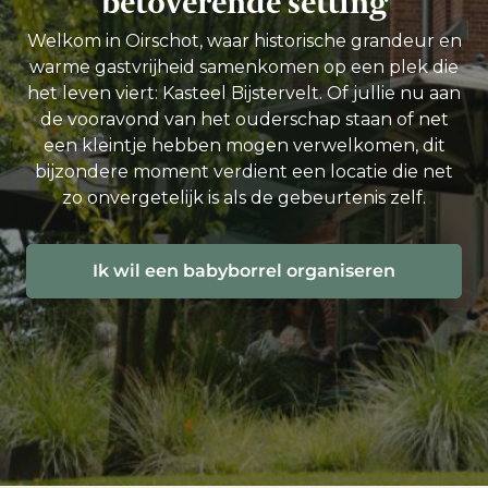
betoverende setting
Welkom in Oirschot, waar historische grandeur en
warme gastvrijheid samenkomen op een plek die
het leven viert: Kasteel Bijstervelt. Of jullie nu aan
de vooravond van het ouderschap staan of net
een kleintje hebben mogen verwelkomen, dit
bijzondere moment verdient een locatie die net
zo onvergetelijk is als de gebeurtenis zelf.
Ik wil een babyborrel organiseren