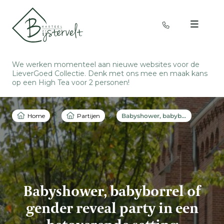
We werken momenteel aan nieuwe websites voor de
LieverGoed Collectie. Denk met ons mee en
maak kans
op een High Tea voor 2 personen
!
Home
Partijen
Babyshower, babyborrel of gender reveal party in een betoverende setting
Babyshower, babyborrel of
gender reveal party in een