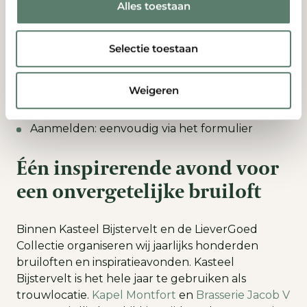
Alles toestaan
Datum: 28 september 2026
Selectie toestaan
Tijd: gratis inloop tussen 17:00 en 21:00
Locatie: Montfortlaan 12, 5688 NM Oirschot
Weigeren
Parkeren: voor de deur met ruimte voor 100+
auto’s
Aanmelden: eenvoudig via het formulier
Één inspirerende avond voor
een onvergetelijke bruiloft
Binnen Kasteel Bijstervelt en de LieverGoed
Collectie organiseren wij jaarlijks honderden
bruiloften en inspiratieavonden. Kasteel
Bijstervelt is het hele jaar te gebruiken als
trouwlocatie.
Kapel Montfort
en
Brasserie Jacob V