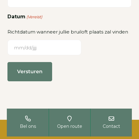
Datum
(Vereist)
Richtdatum wanneer jullie bruiloft plaats zal vinden
MM
slash
DD
slash
JJJJ
Bel ons
Open route
Contact