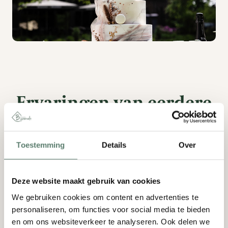
Ervaringen van eerdere
bruidsparen
Toestemming
Details
Over
Op platformen zoals
Tripadvisor
kun je meer
lezen over de ervaringen van bruidsparen bij
Kasteel Bijstervelt.
Deze website maakt gebruik van cookies
We gebruiken cookies om content en advertenties te
personaliseren, om functies voor social media te bieden
en om ons websiteverkeer te analyseren. Ook delen we