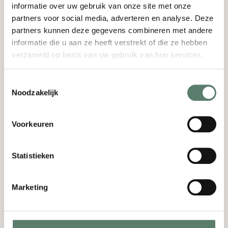
informatie over uw gebruik van onze site met onze
partners voor social media, adverteren en analyse. Deze
partners kunnen deze gegevens combineren met andere
‘’ Onze bruiloft bij Kasteel Bijstervelt
informatie die u aan ze heeft verstrekt of die ze hebben
klopte van begin tot eind. We hebben
verzameld op basis van uw gebruik van hun services.
veel waardering voor het flexibele
personeel.’’
Anique G
Toestemmingsselectie
Noodzakelijk
Voorkeuren
Ontdek Kasteel Bijstervelt als
trouwlocatie!
Zijn jij en je partner op zoek naar een unieke trouwlocatie in de
buurt van Eindhoven en Oirschot? Laat je inspireren op 28
Statistieken
september 2026!
Meld je aan voor de inspiratieavond!
Marketing
Praktische informatie