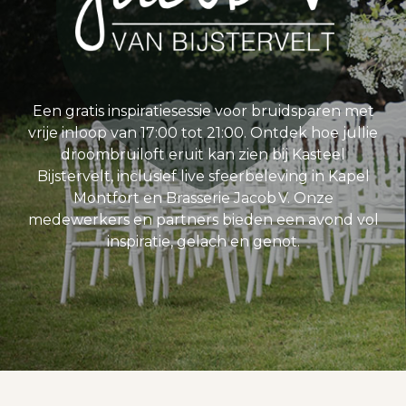
Een gratis inspiratiesessie voor bruidsparen met
vrije inloop van 17:00 tot 21:00. Ontdek hoe jullie
droombruiloft eruit kan zien bij Kasteel
Bijstervelt, inclusief live sfeerbeleving in Kapel
Montfort en Brasserie Jacob V. Onze
medewerkers en partners bieden een avond vol
inspiratie, gelach en genot.