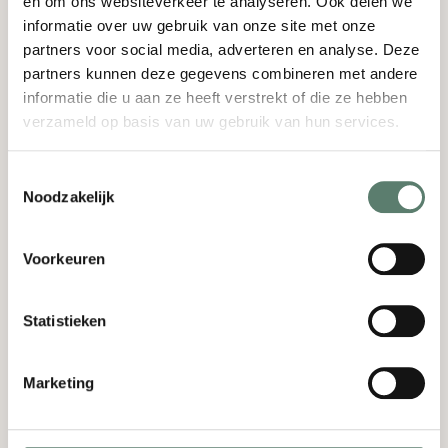
-Rondleiding
en om ons websiteverkeer te analyseren. Ook delen we
8,50 euro per persoon
informatie over uw gebruik van onze site met onze
partners voor social media, adverteren en analyse. Deze
Arrangement 2:
partners kunnen deze gegevens combineren met andere
-1 alcoholvrij drankje +
informatie die u aan ze heeft verstrekt of die ze hebben
-12-uurtje lunch +
verzameld op basis van uw gebruik van hun services.
-Rondleiding
22,00 euro per persoon
Toestemmingsselectie
Arrangement 3:
Noodzakelijk
-Koffie +
-Worstenbroodje +
-Rondleiding
Voorkeuren
8,50 euro per persoon
Statistieken
Marketing