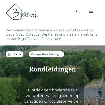
We werken momenteel aan nieuwe websites voor de
LieverGoed Collectie. Denk met ons mee en
maak kans
op een High Tea voor 2 personen
!
Home
Groeps Rondleidingen
Rondleidingen
Ontdek een boeiende reis
vol wetenswaardigheden op
Landgoed Groot Bijstervelt en