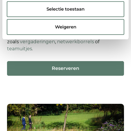
kunnen genieten van de unieke smaken van
Selectie toestaan
onze lunchgerechten.
Weigeren
Naast een zakelijke lunch kun je bij ons ook
terecht voor andere
zakelijke mogelijkheden
,
zoals
vergaderingen
,
netwerkborrels
of
teamuitjes
.
Reserveren