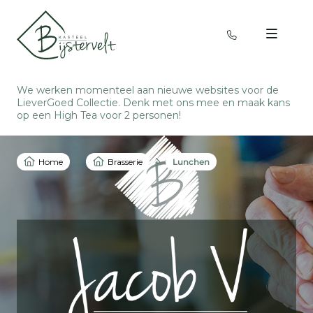
We werken momenteel aan nieuwe websites voor de
LieverGoed Collectie. Denk met ons mee en
maak kans
op een High Tea voor 2 personen
!
Home
Brasserie
Lunchen