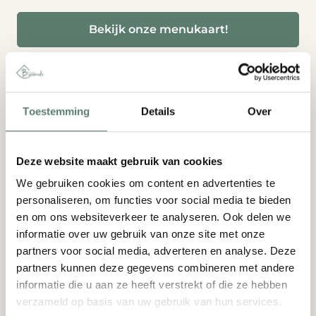
Bekijk onze menukaart!
Visgerechten:
Toestemming
Details
Over
Naast diverse vleesgerechten, kun je natuurlijk
ook kiezen uit diverse visgerechten. Onze
Deze website maakt gebruik van cookies
verschillende visgerechten zijn perfect voor
We gebruiken cookies om content en advertenties te
iedere verse visliefhebber. Zo vind je op onze
personaliseren, om functies voor social media te bieden
menukaart verschillende soorten
en om ons websiteverkeer te analyseren. Ook delen we
tonijngerechten, een heerlijk palingbroodje en
informatie over uw gebruik van onze site met onze
zelfs ambachtelijke garnalenkroketten. Liever
partners voor social media, adverteren en analyse. Deze
genieten van een soepje? Kies dan onze
partners kunnen deze gegevens combineren met andere
kreeftensoep!
informatie die u aan ze heeft verstrekt of die ze hebben
verzameld op basis van uw gebruik van hun services.