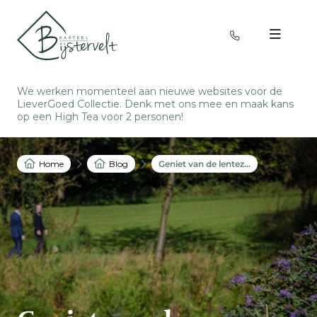
We werken momenteel aan nieuwe websites voor de
LieverGoed Collectie. Denk met ons mee en
maak kans
op een High Tea voor 2 personen
!
Home
Blog
Geniet van de lentezon en van heerlijke gerechten bij Kasteel Bijstervelt!