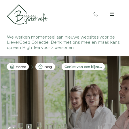
We werken momenteel aan nieuwe websites voor de
LieverGoed Collectie. Denk met ons mee en
maak kans
op een High Tea voor 2 personen
!
Home
Blog
Geniet van een bijzonder kerstdiner op een historisch landgoed!