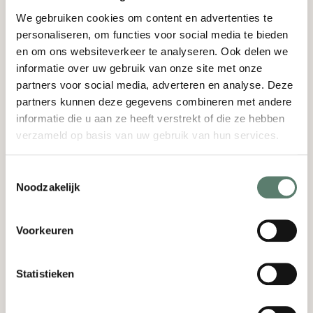
Wil je je écht laten verrassen tijdens je diner? Kies
dan voor een proeverij van de chef. Je hebt
We gebruiken cookies om content en advertenties te
keuze uit een 3-gangen, 4-gangen, 5-gangen of
personaliseren, om functies voor social media te bieden
6-gangen menu vol heerlijke gerechten speciaal
en om ons websiteverkeer te analyseren. Ook delen we
samengesteld door de chef. Nieuwsgierig
informatie over uw gebruik van onze site met onze
geworden?
Reserveer direct
een plekje in ons
partners voor social media, adverteren en analyse. Deze
restaurant in Oirschot!
partners kunnen deze gegevens combineren met andere
informatie die u aan ze heeft verstrekt of die ze hebben
verzameld op basis van uw gebruik van hun services.
Reserveer direct een tafel!
Toestemmingsselectie
Noodzakelijk
Reserveer bij Brasserie Jacob V
Voorkeuren
en geniet van een heerlijke
middag of avond
Statistieken
Uit eten gaan is voor velen een van de leukste