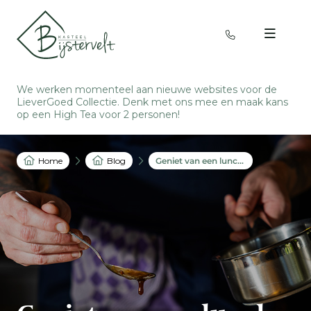
We werken momenteel aan nieuwe websites voor de
LieverGoed Collectie. Denk met ons mee en
maak kans
op een High Tea voor 2 personen
!
Home
Blog
Geniet van een lunch of diner in het beste restaurant in Oirschot!