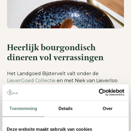
Heerlijk bourgondisch
dineren vol verrassingen
Het Landgoed Bijstervelt valt onder de
LieverGoed Collectie
en met Niek van Lieverloo
als culinary director ben je gegarandeerd van een
heerlijk en verrassend menu dat wisselt met de
seizoenen. Je kunt natuurlijk kiezen voor een
heerlijk voor-, hoofd- en nagerecht met een
Toestemming
Details
Over
bijpassend wijnarrangement.
Deze website maakt gebruik van cookies