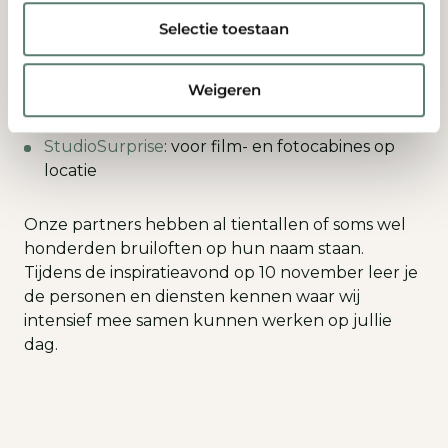
mee organiseren. Denk aan:
Selectie toestaan
Cake5 Exclusive Cakes
: voor bruidstaarten en
trouwambtenaren
Weigeren
Style de dag
: voor het stylen van je bruiloft
StudioSurprise
: voor film- en fotocabines op
locatie
Onze partners hebben al tientallen of soms wel
honderden bruiloften op hun naam staan.
Tijdens de inspiratieavond op 10 november leer je
de personen en diensten kennen waar wij
intensief mee samen kunnen werken op jullie
dag.