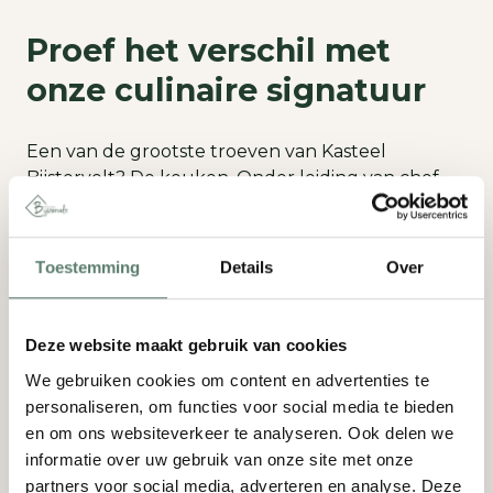
Proef het verschil met
onze culinaire signatuur
Een van de grootste troeven van Kasteel
Bijstervelt? De keuken. Onder leiding van chef-
kok en mede-eigenaar
Niek van Lieverloo
wordt
gastronomie hier serieus genomen. Met jaren
ervaring in toprestaurants waaronder Zarzo en
Toestemming
Details
Over
de Treeswijkhoeve en een diploma van de
Sterklasopleiding van het Gilde van Nederlandse
Meesterkoks, weet Niek precies hoe hij een ware
Deze website maakt gebruik van cookies
smaakbeleving moet toevoegen aan jullie
We gebruiken cookies om content en advertenties te
bruiloft.
Tijdens de inspiratieavond worden er dan
personaliseren, om functies voor social media te bieden
ook kleine gerechtjes geserveerd die laten zien
en om ons websiteverkeer te analyseren. Ook delen we
waar het team toe in staat is: verfijnd,
informatie over uw gebruik van onze site met onze
bourgondisch en bovenal smaakvol.
partners voor social media, adverteren en analyse. Deze