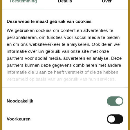
Toestemming
Details
Over
+31 (0) 499 792 020
info@kasteelbijstervelt.nl
Deze website maakt gebruik van cookies
Kvk: 87577682
We gebruiken cookies om content en advertenties te
personaliseren, om functies voor social media te bieden
en om ons websiteverkeer te analyseren. Ook delen we
informatie over uw gebruik van onze site met onze
Groot Bijstervelt
partners voor social media, adverteren en analyse. Deze
Zorgeloos, ontzorgd en verzorgd wonen
partners kunnen deze gegevens combineren met andere
informatie die u aan ze heeft verstrekt of die ze hebben
Voor even, langdurig of altijd. Het kan in Oirschot,
verzameld op basis van uw gebruik van hun services.
op het eeuwenoude Landgoed Groot Bijstervelt
in een majestueuze, parkachtige omgeving.
Toestemmingsselectie
Noodzakelijk
Voorkeuren