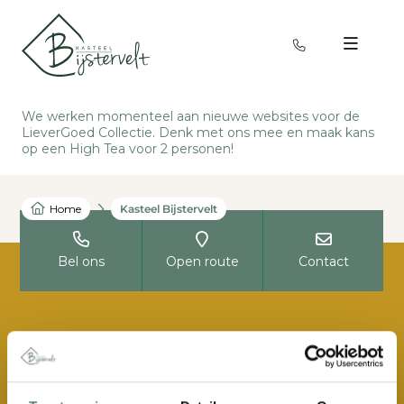
We werken momenteel aan nieuwe websites voor de
LieverGoed Collectie. Denk met ons mee en
maak kans
op een High Tea voor 2 personen
!
Home
Kasteel Bijstervelt
Bel ons
Open route
Contact
Kasteel Bijstervelt
Montfortlaan 12
5688 NM Oirschot