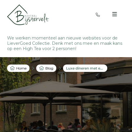
We werken momenteel aan nieuwe websites voor de
LieverGoed Collectie. Denk met ons mee en
maak kans
op een High Tea voor 2 personen
!
Home
Blog
Luxe dineren met een uniek zomers menu in Oirschot