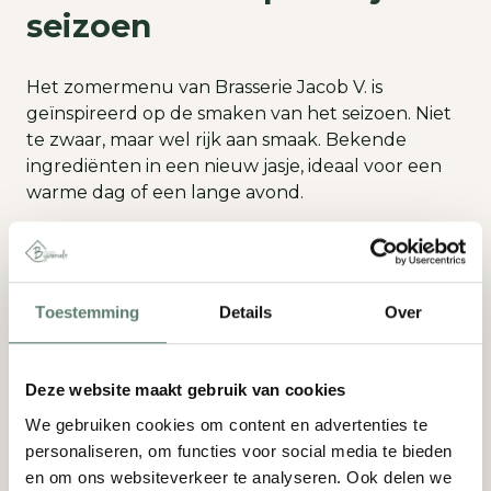
seizoen
Het zomermenu van Brasserie Jacob V. is
geïnspireerd op de smaken van het seizoen. Niet
te zwaar, maar wel rijk aan smaak. Bekende
ingrediënten in een nieuw jasje, ideaal voor een
warme dag of een lange avond.
Een paar van onze favorieten:
Oirschotse kerriesoep met groene appel en
Toestemming
Details
Over
bieslook
Tonijn Tataki
Deze website maakt gebruik van cookies
Roodbaars risotto
We gebruiken cookies om content en advertenties te
personaliseren, om functies voor social media te bieden
En het dessert? Tarte Tatin met vanille-ijs en
en om ons websiteverkeer te analyseren. Ook delen we
slagroom!