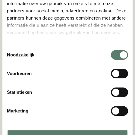
informatie over uw gebruik van onze site met onze
partners voor social media, adverteren en analyse. Deze
partners kunnen deze gegevens combineren met andere
Bekijk de menukaart!
informatie die u aan ze heeft verstrekt of die ze hebben
verzameld op basis van uw gebruik van hun services.
Tijd nemen voor de avond
Toestemmingsselectie
Noodzakelijk
De zomer nodigt uit om extra te blijven hangen.
Geen haast, geen planning. Gewoon een goed
Voorkeuren
gesprek, een tweede gang of een extra glas.
Daarom nemen we bij Brasserie Jacob V. de tijd
Statistieken
voor jouw avond. Daarom is het diner bij Brasserie
Jacob V. nooit gehaast, maar afgestemd op jouw
behoeftes.
Marketing
Of je nu spontaan langskomt of een bijzondere
gelegenheid viert, je merkt al snel dat het doel