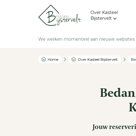
Over Kasteel
Bijstervelt
Kapel Montfort
We werken momenteel aan nieuwe websites v
Groeps Rondleidinge
Vacatures
Home
Over Kasteel Bijstervelt
Blog
Nieuwsbrief
Bedank
K
Jouw reserveri