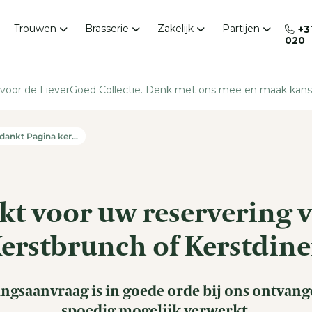
Trouwen
Brasserie
Zakelijk
Partijen
+3
020
Winterbruiloft
Brasserie Jacob van
Vergadering
Trouwen
Bijstervelt
oor de LieverGoed Collectie. Denk met ons mee en
maak kans
n
Offerte planner
Zakelijke lunch
Inspiratie opdoen v
bruiloft: 28 septe
Lunch
Winter Wedding Deal
Netwerkborrel
2026
Diner
Jubileum
Bedankt Pagina kerstbrunch en – diner
Inspiratieavond trouwen
Kerstborrel en
Wine Makers Dinner
nieuwjaarsreceptie
Babyshower of ge
Delicato Family Wines
reveal party
Workshops
High Tea
Condoleance
Frisse Start Arrangement
t voor uw reservering 
Direct reserveren
Cadeaubon
erstbrunch of Kerstdine
ngsaanvraag is in goede orde bij ons ontvan
spoedig mogelijk verwerkt.