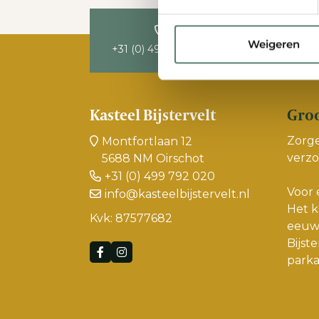
Weigeren
+31 (0) 499 792 020
Route in Goo
Kasteel Bijstervelt
Groo
Zorge
Montfortlaan 12
verz
5688 NM Oirschot
+31 (0) 499 792 020
Voor 
info@kasteelbijstervelt.nl
Het k
Kvk: 87577682
eeuw
Bijst
parka