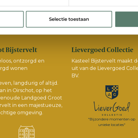
Selectie toestaan
gle Maps
Contact
t Bijstervelt
Lievergoed Collectie
loos, ontzorgd en
Kasteel Bijstervelt maakt d
orgd wonen
uit van de
Lievergoed Colle
BV.
even, langdurig of altijd.
an in Oirschot, op het
enoude Landgoed Groot
ervelt in een majestueuze,
chtige omgeving.
"Bijzondere momenten op
unieke locaties"