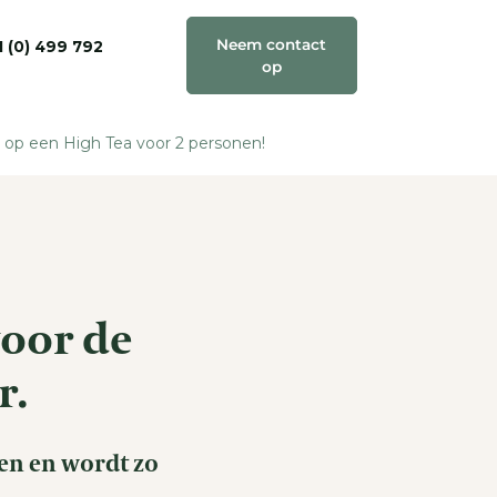
Neem contact
1 (0) 499 792
op
 op een High Tea voor 2 personen
!
oor jullie
mber
nder
voor de
r.
gen en wordt zo