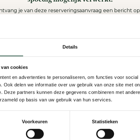
ontvang je van deze reserveringsaanvraag een bericht 
emailadres.
in de tussentijd toch iets zijn veranderd betreft deze re
dan kunt u een email sturen naar
receptie@kasteel-maurick.nl
of bel: 073 204 8028
Details
fgaand aan kerst wordt er een betaalverzoek van de vo
per e-mail verzonden
 van cookies
geven e-mailadres. Nadat deze is voldaan is de
reserver
ent en advertenties te personaliseren, om functies voor social
 dag zelf betaalt men dus alleen nog de genuttigde dra
. Ook delen we informatie over uw gebruik van onze site met on
Hou dus uw email rond die tijd extra in de gaten.
e. Deze partners kunnen deze gegevens combineren met andere i
erzameld op basis van uw gebruik van hun services.
r geval ernaar uit om jullie met kerst te verwelkomen op K
Voorkeuren
Statistieken