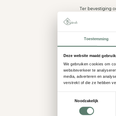
Ter bevestiging 
Mocht er 
Toestemming
Twee weken voora
Deze website maakt gebruik
naar het opge
We gebruiken cookies om cont
Op de
websiteverkeer te analyseren
media, adverteren en analys
verstrekt of die ze hebben v
Wij kijken in iede
Toestemmingsselectie
Noodzakelijk