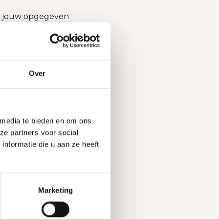
op jouw opgegeven
servering,
Over
lledige menuprijs
ing definitief
.
 media te bieden en om ons
nkjes.
ze partners voor social
nformatie die u aan ze heeft
asteel Bijstervelt.
Marketing