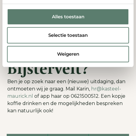
Teamuitje, personeelsfeest, teamborrels,
sluitdrankjes
Alles toestaan
Wervingsbonus
Solliciteren bij
Selectie toestaan
Kasteel
Weigeren
Bijstervelt?
Ben je op zoek naar een (nieuwe) uitdaging, dan
ontmoeten wij je graag. Mail Karin,
hr@kasteel-
maurick.nl
of app haar op 0621500512. Een kopje
koffie drinken en de mogelijkheden bespreken
kan natuurlijk ook!