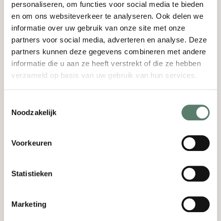
Gevoel voor ambacht hebt
personaliseren, om functies voor social media te bieden
en om ons websiteverkeer te analyseren. Ook delen we
Wil blijven ontwikkelen
informatie over uw gebruik van onze site met onze
Flexibel inzetbaar bent
partners voor social media, adverteren en analyse. Deze
Gastvrijheid uitstraalt
partners kunnen deze gegevens combineren met andere
informatie die u aan ze heeft verstrekt of die ze hebben
Wij bieden
verzameld op basis van uw gebruik van hun services.
Een geweldig team & unieke werkomgeving!
Toestemmingsselectie
Noodzakelijk
Een marktconform salaris
Je aandeel in de fooi
Voorkeuren
Pensioenopbouw
Mogelijkheden tot het volgen van workshops
en verdere ontwikkeling
Statistieken
Kleding
Diverse extra’s als reiskostenvergoeding,
Marketing
maaltijden, etc. afhankelijk van je functie