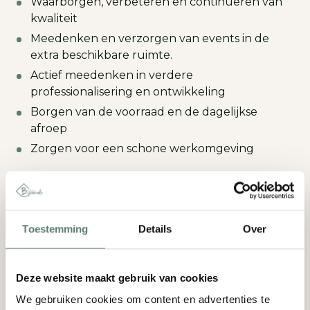
Waarborgen, verbeteren en continueren van
kwaliteit
Meedenken en verzorgen van events in de
extra beschikbare ruimte.
Actief meedenken in verdere
professionalisering en ontwikkeling
Borgen van de voorraad en de dagelijkse
afroep
Zorgen voor een schone werkomgeving
Wij verwachten
van jou, dat je:
Toestemming
Details
Over
Een opleiding met diploma Zelfstandig
Werkend Kok hebt
Deze website maakt gebruik van cookies
Passie en ambitie hebt met jouw vak
We gebruiken cookies om content en advertenties te