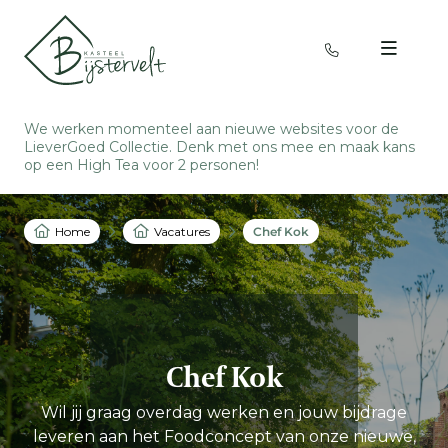
We werken momenteel aan nieuwe websites voor de
LieverGoed Collectie. Denk met ons mee en
maak kans
op een High Tea voor 2 personen
!
Home
Vacatures
Chef Kok
Chef Kok
Wil jij graag overdag werken en jouw bijdrage
leveren aan het Foodconcept van onze nieuwe,