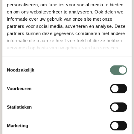
personaliseren, om functies voor social media te bieden
Bekijk de lunchmogelijkheden!
en om ons websiteverkeer te analyseren. Ook delen we
informatie over uw gebruik van onze site met onze
partners voor social media, adverteren en analyse. Deze
partners kunnen deze gegevens combineren met andere
Een unieke High Tea locatie
informatie die u aan ze heeft verstrekt of die ze hebben
om iets te vieren
verzameld op basis van uw gebruik van hun services.
Toestemmingsselectie
Wil jij samen met je vriendinnen of familie iets
Noodzakelijk
vieren of gewoon gezellig samenzijn? Kies dan om
een
High Tea of high wine te reserveren
bij
Kasteel Bijstervelt. Onze chefs zorgen ervoor dat
Voorkeuren
jullie tafel vol komt te staan met de lekkerste
High Tea hapjes en natuurlijk de lekkerste
Statistieken
drankjes. Lekkere hapjes en drankjes, goed
gezelschap en een prachtig uitzicht. Wat wil je
nog meer?
Marketing